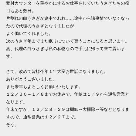
受付カウンターを華やかにするお仕事をしていたうさぎたちの役
目もあと数日。
片割れの白うさぎが途中でわれ……途中から諸事情でいなくなっ
たので代理のうさぎとなりましたが、
よく働いてくれました。
次のうさぎ年までまた眠りについて貰うことになると思います。
あ、代理の白うさぎは私の私物なので手元に帰って来て貰いま
す。
さて、改めて皆様今年１年大変お世話になりました。
ありがとうございました。
また来年もよろしくお願いいたします。
１２／３０～１／８までお休みで、年始は１／９から通常営業と
なります。
年末ですが、１２／２８・２９は棚卸～大掃除～等などとなりま
すので、通常営業は１２／２７まで。
そう、