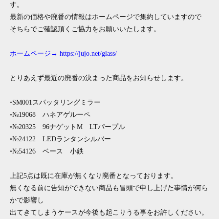
す。
最新の価格や廃番の情報はホームページで集約していますので
そちらでご確認頂くご協力をお願いいたします。
ホームページ→
https://jujo.net/glass/
とりあえず最近の廃番の決まった商品をお知らせします。
◦SM001スパッタリングミラー
◦№19068 ハネアゲルーペ
◦№20325 96ナゲットM LTパープル
◦№24122 LEDランタンシルバー
◦№54126 ベース 小鉄
上記5点は既に在庫が無くなり廃番となっております。
無くなる前に告知ができない商品も冒頭で申し上げた事情が何ら
かで影響し
出てきてしまうケースが今後も起こりうる事をお許しください。