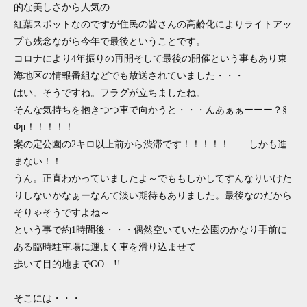
的な美しさから人気の
紅葉スポットなのですが住民の皆さんの高齢化によりライトアッ
プも残念ながら今年で最後ということです。
コロナにより4年振りの再開そして最後の開催という事もあり東
海地区の情報番組などでも放送されていました・・・
はい。そうですね。フラグが立ちましたね。
そんな気持ちを抱きつつ車で向かうと・・・んあぁぁーーー？§
Φμ！！！！！
案の定公園の2キロ以上前から渋滞です！！！！！ しかも進
まない！！
うん。正直わかっていましたよ～でももしかしてすんなりいけた
りしないかなぁーなんて淡い期待もありました。最後なのだから
そりゃそうですよね～
という事で約1時間後・・・偶然空いていた公園のかなり手前に
ある臨時駐車場に運よく車を滑り込ませて
歩いて目的地までGO―!!
そこには・・・